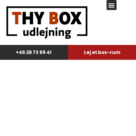
Regler og betingelser
+45 28 73 69 41
Lej et box-rum