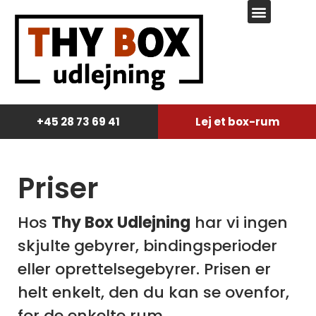
Regler og betingelser
+45 28 73 69 41
Lej et box-rum
Priser
Hos
Thy Box Udlejning
har vi ingen
skjulte gebyrer, bindingsperioder
eller oprettelsegebyrer. Prisen er
helt enkelt, den du kan se ovenfor,
for de enkelte rum