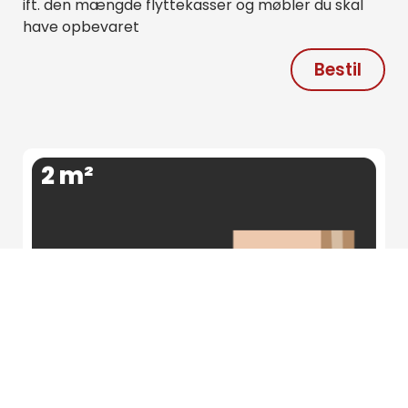
ift. den mængde flyttekasser og møbler du skal
have opbevaret
Bestil
2 m²
ca. 50 flyttekasser eller indholdet på et
værelse på 20 m²